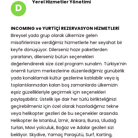
Yerel Hizmetler Yönetimi
D
INCOMING ve YURTİÇİ REZERVASYON HİZMETLERİ
Bireysel yada grup olarak ülkemize gelen
misafirlerinize verdiğimiz hizmetlerle her seyahat bir
keyfe dönüşüyor. Dilerseniz hazır paketlerden
yararlanın, dilerseniz bütün seçenekleri
değerlendirerek size özel program sunalım. Türkiye’nin
önemli turizm merkezlerine düzenlediğimiz günübirlik
yada konaklamalı kültür gezilerine katılabilir veya iş
toplantılarınızdan kalan boş zamanlarda ülkemizin
eşsiz güzellikleriyle geçirmek için seçenekleri
paylaşabiliriz. Üstelik işe dair her türlü birlikteliğinizi
geçirebilmeniz için özel olarak hazırladığımız tekne
veya helikopter gezileri de bu seçenekler arasında.
Helikopter ile Istanbul, İzmir, Ankara, Bursa, Uludağ
turları, Mavi yolculuk, Boğaz ve Adalar gezileri sizi
bekliyor. Skydive, Yamaç Paraşütü, Surf, Karting,