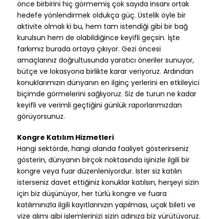
önce birbirini hiç görmemiş çok sayıda insanı ortak
hedefe yönlendirmek oldukça güç. Üstelik öyle bir
aktivite olmalı ki bu, hem tam istendiği gibi bir bağ
kurulsun hem de olabildiğince keyifli geçsin. İşte
farkımız burada ortaya çıkıyor. Gezi öncesi
amaçlarınız doğrultusunda yaratıcı öneriler sunuyor,
bütçe ve lokasyona birlikte karar veriyoruz. Ardından
konuklarımızın dünyanın en ilginç yerlerini en etkileyici
biçimde görmelerini sağlıyoruz. Siz de turun ne kadar
keyifli ve verimli geçtiğini günlük raporlarımızdan
görüyorsunuz.
Kongre Katılım Hizmetleri
Hangi sektörde, hangi alanda faaliyet gösterirseniz
gösterin, dünyanın birçok noktasında işinizle ilgili bir
kongre veya fuar düzenleniyordur. İster siz katılın
isterseniz davet ettiğiniz konuklar katılsın, herşeyi sizin
için biz düşünüyor, her türlü kongre ve fuara
katılımınızla ilgili kayıtlarınızın yapılması, uçak bileti ve
vize alımı gibi işlemlerinizi sizin adınıza biz yürütüyoruz.