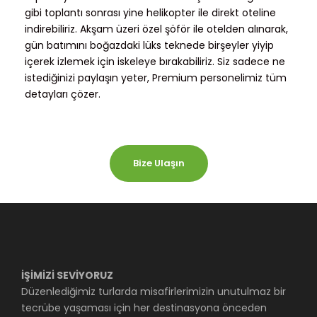
gibi toplantı sonrası yine helikopter ile direkt oteline
indirebiliriz. Akşam üzeri özel şöför ile otelden alınarak,
gün batımını boğazdaki lüks teknede birşeyler yiyip
içerek izlemek için iskeleye bırakabiliriz. Siz sadece ne
istediğinizi paylaşın yeter, Premium personelimiz tüm
detayları çözer.
Bize Ulaşın
İŞİMİZİ SEVİYORUZ
Düzenlediğimiz turlarda misafirlerimizin unutulmaz bir
tecrübe yaşaması için her destinasyona önceden